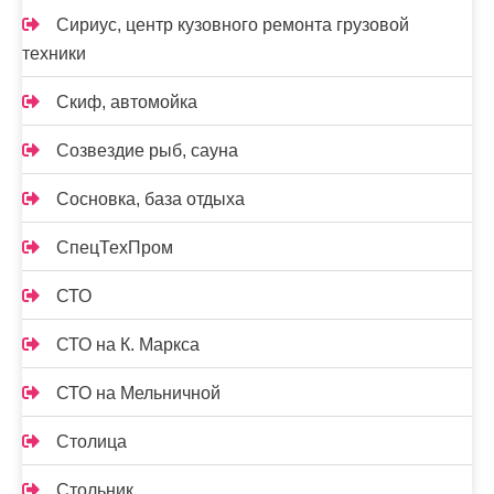
Сириус, центр кузовного ремонта грузовой
техники
Скиф, автомойка
Созвездие рыб, сауна
Сосновка, база отдыха
СпецТехПром
СТО
СТО на К. Маркса
СТО на Мельничной
Столица
Стольник