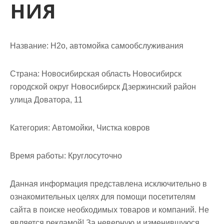
НИЯ
м
о
м
у
Название:
H2o, автомойка самообслуживания
Страна:
Новосибирская область Новосибирск
городской округ Новосибирск Дзержинский район
улица Доватора, 11
Категория:
Автомойки, Чистка ковров
Время работы:
Круглосуточно
Данная информация представлена исключительно в
ознакомительных целях для помощи посетителям
сайта в поиске необходимых товаров и компаний. Не
является рекламой! За неверную и изменившуюся