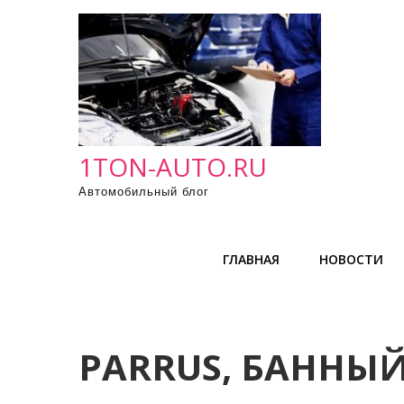
П
р
о
м
о
т
а
1TON-AUTO.RU
т
Автомобильный блог
ь
к
с
ГЛАВНАЯ
НОВОСТИ
о
д
е
р
PARRUS, БАННЫ
ж
и