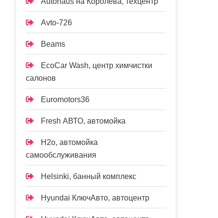
Autohaus на Королёва, техцентр
Avto-726
Beams
EcoCar Wash, центр химчистки
салонов
Euromotors36
Fresh АВТО, автомойка
H2o, автомойка
самообслуживания
Helsinki, банный комплекс
Hyundai КлючАвто, автоцентр