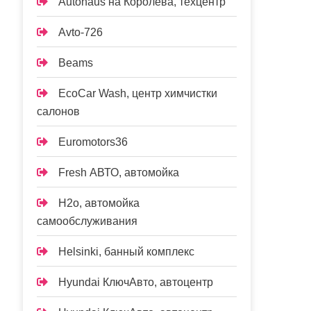
Autohaus на Королёва, техцентр
Avto-726
Beams
EcoCar Wash, центр химчистки
салонов
Euromotors36
Fresh АВТО, автомойка
H2o, автомойка
самообслуживания
Helsinki, банный комплекс
Hyundai КлючАвто, автоцентр