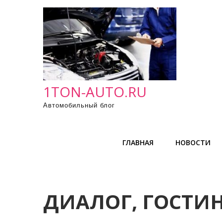
П
р
о
м
о
т
а
1TON-AUTO.RU
т
Автомобильный блог
ь
к
с
ГЛАВНАЯ
НОВОСТИ
о
д
е
р
ДИАЛОГ, ГОСТИ
ж
и