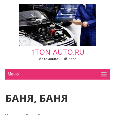
П
р
о
м
о
т
а
1TON-AUTO.RU
т
ь
Автомобильный блог
к
с
Меню
о
д
е
БАНЯ, БАНЯ
р
ж
и