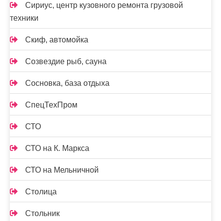
Сириус, центр кузовного ремонта грузовой
техники
Скиф, автомойка
Созвездие рыб, сауна
Сосновка, база отдыха
СпецТехПром
СТО
СТО на К. Маркса
СТО на Мельничной
Столица
Стольник