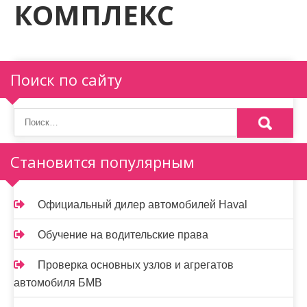
КОМПЛЕКС
м
о
м
у
Поиск по сайту
Становится популярным
Официальный дилер автомобилей Haval
Обучение на водительские права
Проверка основных узлов и агрегатов
автомобиля БМВ