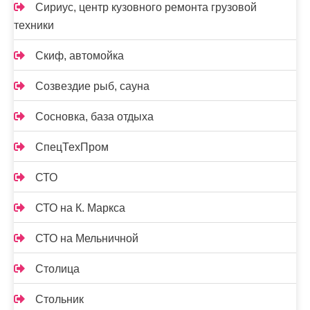
Сириус, центр кузовного ремонта грузовой
техники
Скиф, автомойка
Созвездие рыб, сауна
Сосновка, база отдыха
СпецТехПром
СТО
СТО на К. Маркса
СТО на Мельничной
Столица
Стольник