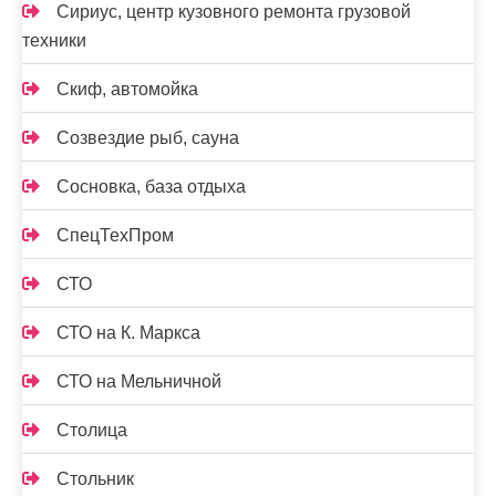
Сириус, центр кузовного ремонта грузовой
техники
Скиф, автомойка
Созвездие рыб, сауна
Сосновка, база отдыха
СпецТехПром
СТО
СТО на К. Маркса
СТО на Мельничной
Столица
Стольник