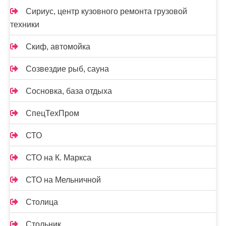
Сириус, центр кузовного ремонта грузовой
техники
Скиф, автомойка
Созвездие рыб, сауна
Сосновка, база отдыха
СпецТехПром
СТО
СТО на К. Маркса
СТО на Мельничной
Столица
Стольник