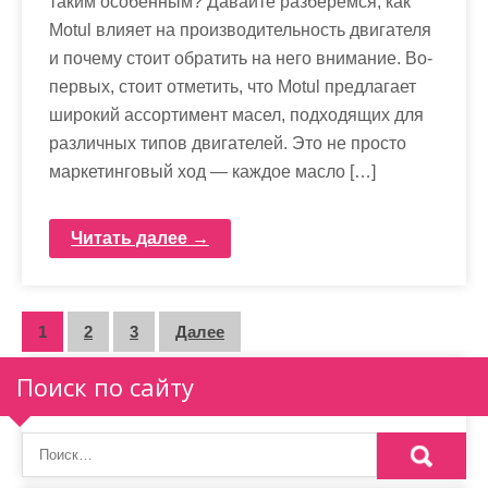
таким особенным? Давайте разберемся, как
Motul влияет на производительность двигателя
и почему стоит обратить на него внимание. Во-
первых, стоит отметить, что Motul предлагает
широкий ассортимент масел, подходящих для
различных типов двигателей. Это не просто
маркетинговый ход — каждое масло […]
Читать далее →
П
1
2
3
Далее
а
Поиск по сайту
г
и