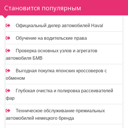
н
Становится популярным
а
ц
Официальный дилер автомобилей Haval
и
Обучение на водительские права
я
Проверка основных узлов и агрегатов
з
автомобиля БМВ
а
Выгодная покупка японских кроссоверов с
п
обменом
и
Глубокая очистка и полировка рассеивателей
с
фар
е
Техническое обслуживание премиальных
й
автомобилей немецкого бренда