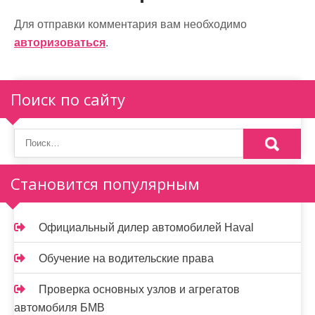
а
Для отправки комментария вам необходимо
ц
авторизоваться
.
и
я
Поиск по сайту
п
о
з
Становится популярным
а
п
Официальный дилер автомобилей Haval
и
Обучение на водительские права
с
Проверка основных узлов и агрегатов
я
автомобиля БМВ