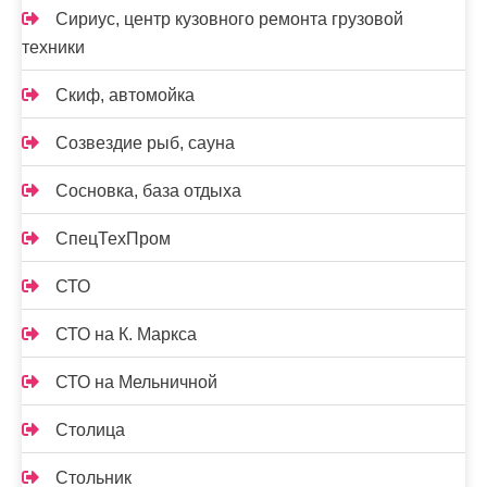
Сириус, центр кузовного ремонта грузовой
техники
Скиф, автомойка
Созвездие рыб, сауна
Сосновка, база отдыха
СпецТехПром
СТО
СТО на К. Маркса
СТО на Мельничной
Столица
Стольник