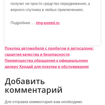
получит не просто средство передвижения, а
верного спутника в любых приключениях.
Подробнее …
ring-exeed.ru
Н
Покупка автомобиля с пробегом в автосалоне:
гарантия качества и безопасности
а
Преимущества обращения к официальному
в
дилеру Хендай для покупки и обслуживания
и
Добавить
г
комментарий
а
ц
Для отправки комментария вам необходимо