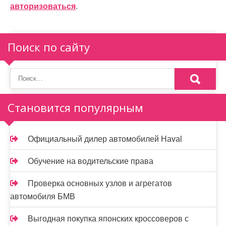
и
авторизоваться
.
я
п
Поиск по сайту
о
з
а
Становится популярным
п
и
Официальный дилер автомобилей Haval
с
Обучение на водительские права
я
Проверка основных узлов и агрегатов
м
автомобиля БМВ
Выгодная покупка японских кроссоверов с