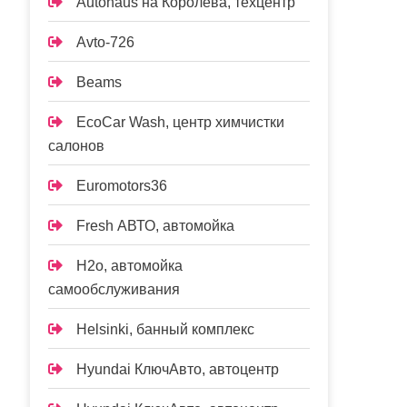
Autohaus на Королёва, техцентр
Avto-726
Beams
EcoCar Wash, центр химчистки
салонов
Euromotors36
Fresh АВТО, автомойка
H2o, автомойка
самообслуживания
Helsinki, банный комплекс
Hyundai КлючАвто, автоцентр