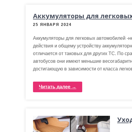
м
о
Аккумуляторы для легковых
м
у
25 ЯНВАРЯ 2024
Аккумуляторы для легковых автомобилей -н
действия и общему устройству аккумуляторн
отличается от таковых для других ТС. По с
автобусов они имеют меньшие весогабаритн
достигающую в зависимости от класса легков
Читать далее →
Ухо