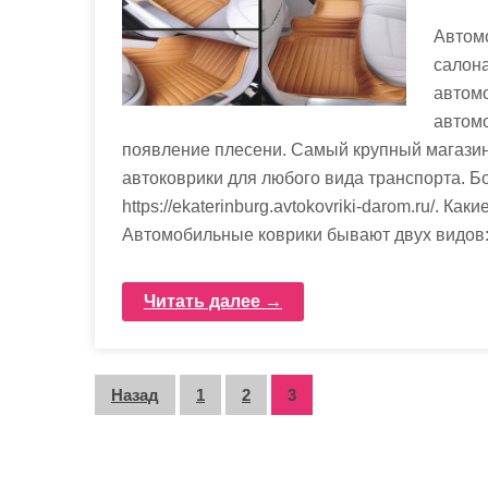
Автомо
салона
автом
автом
появление плесени. Самый крупный магазин
автоковрики для любого вида транспорта. 
https://ekaterinburg.avtokovriki-darom.ru/. 
Автомобильные коврики бывают двух видов
Читать далее →
П
Назад
1
2
3
а
г