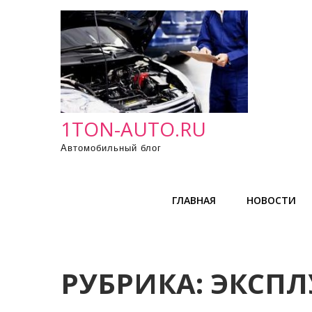
П
р
о
м
о
т
а
1TON-AUTO.RU
т
Автомобильный блог
ь
к
с
ГЛАВНАЯ
НОВОСТИ
о
д
е
р
РУБРИКА:
ЭКСПЛ
ж
и