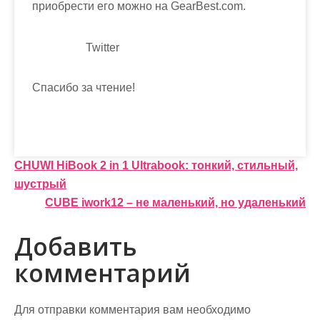
приобрести его можно на GearBest.com.
Twitter
Спасибо за чтение!
Н
CHUWI HiBook 2 in 1 Ultrabook: тонкий, стильный,
шустрый
а
CUBE iwork12 – не маленький, но удаленький
в
Добавить
и
комментарий
г
а
Для отправки комментария вам необходимо