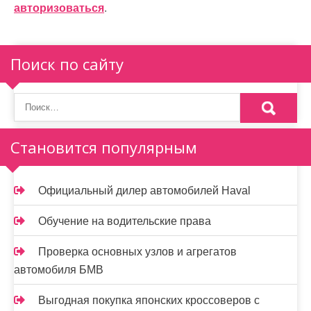
ц
авторизоваться
.
и
я
Поиск по сайту
п
о
з
Становится популярным
а
п
Официальный дилер автомобилей Haval
и
Обучение на водительские права
с
Проверка основных узлов и агрегатов
я
автомобиля БМВ
м
Выгодная покупка японских кроссоверов с