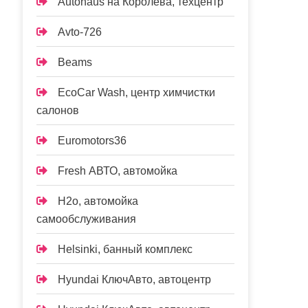
Autohaus на Королёва, техцентр
Avto-726
Beams
EcoCar Wash, центр химчистки
салонов
Euromotors36
Fresh АВТО, автомойка
H2o, автомойка
самообслуживания
Helsinki, банный комплекс
Hyundai КлючАвто, автоцентр