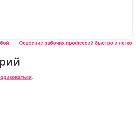
обой
Освоение рабочих профессий быстро и легко
арий
торизоваться
.