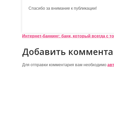
Спасибо за внимание к публикации!
Н
Интернет-банкинг: банк, который всегда с т
а
Добавить коммент
в
и
Для отправки комментария вам необходимо
ав
г
а
ц
и
я