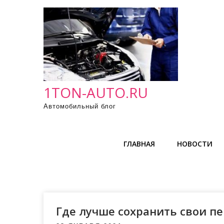
П
р
о
м
о
т
а
1TON-AUTO.RU
т
Автомобильный блог
ь
к
с
ГЛАВНАЯ
НОВОСТИ
о
д
е
р
ж
Где лучше сохранить свои п
и