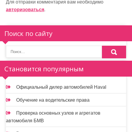
Для отправки комментария вам необходимо
ц
авторизоваться
.
и
я
Поиск по сайту
п
о
з
Становится популярным
а
п
Официальный дилер автомобилей Haval
и
Обучение на водительские права
с
Проверка основных узлов и агрегатов
я
автомобиля БМВ
м