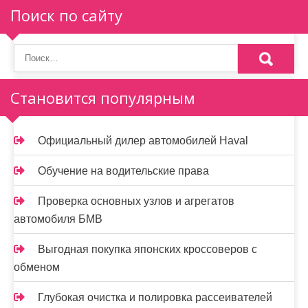
п
Поиск по сайту
о
з
а
Становится популярным
п
и
Официальный дилер автомобилей Haval
с
Обучение на водительские права
я
Проверка основных узлов и агрегатов
м
автомобиля БМВ
Выгодная покупка японских кроссоверов с
обменом
Глубокая очистка и полировка рассеивателей