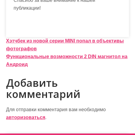
Спасибо за ваше внимание к нашей
публикации!
Н
Хэтчбек из новой серии MINI попал в объективы
фотографов
а
Функциональные возможности 2 DIN магнитол на
в
Андроид
и
Добавить
г
комментарий
а
ц
Для отправки комментария вам необходимо
и
авторизоваться
.
я