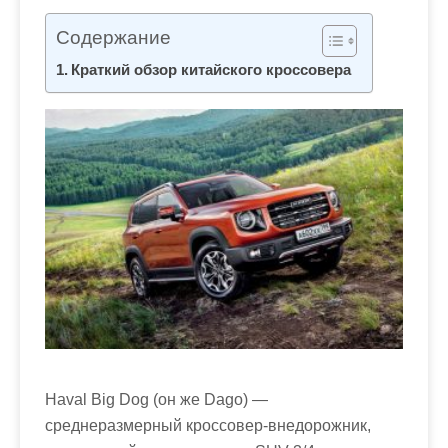
м
о
Содержание
м
Краткий обзор китайского кроссовера
у
Haval Big Dog (он же Dago) —
среднеразмерный кроссовер-внедорожник,