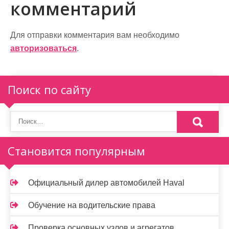
комментарий
г
а
Для отправки комментария вам необходимо
ц
авторизоваться
.
и
я
Поиск по сайту
п
о
з
Становится популярным
а
п
Официальный дилер автомобилей Haval
и
Обучение на водительские права
с
Проверка основных узлов и агрегатов