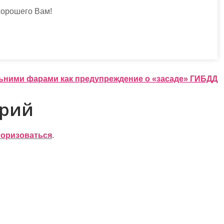
хорошего Вам!
ьними фарами как предупреждение о «засаде» ГИБДД
арий
торизоваться
.