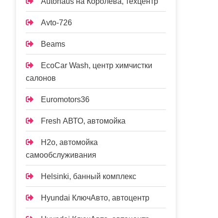
Autohaus на Королёва, техцентр
Avto-726
Beams
EcoCar Wash, центр химчистки
салонов
Euromotors36
Fresh АВТО, автомойка
H2o, автомойка
самообслуживания
Helsinki, банный комплекс
Hyundai КлючАвто, автоцентр