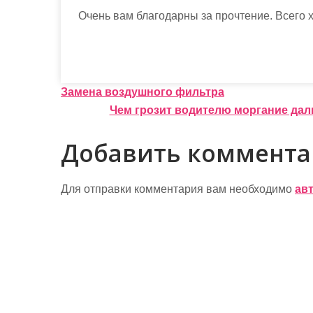
Очень вам благодарны за прочтение. Всего 
Н
Замена воздушного фильтра
Чем грозит водителю моргание дал
а
в
Добавить коммент
и
г
Для отправки комментария вам необходимо
ав
а
ц
и
я