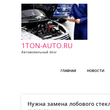
П
р
о
м
о
т
а
1TON-AUTO.RU
т
Автомобильный блог
ь
к
с
ГЛАВНАЯ
НОВОСТИ
о
д
е
р
ж
Нужна замена лобового стекл
и