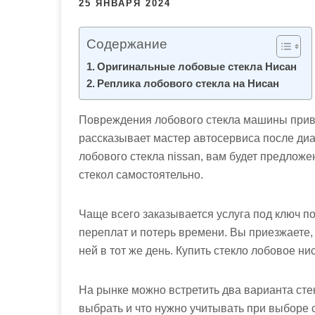
25 ЯНВАРЯ 2024
м
о
м
Содержание
у
Оригинальные лобовые стекла Нисан
Реплика лобового стекла на Нисан
Повреждения лобового стекла машины приво
рассказывает мастер автосервиса после диа
лобового стекла nissan,
вам будет предложен
стекол самостоятельно.
Чаще всего заказывается услуга под ключ по
переплат и потерь времени. Вы приезжаете,
ней в тот же день.
Купить стекло лобовое ни
На рынке можно встретить два варианта стек
выбрать и что нужно учитывать при выборе с