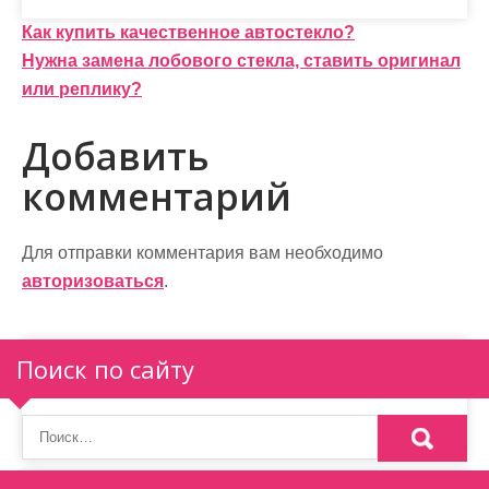
Н
Как купить качественное автостекло?
Нужна замена лобового стекла, ставить оригинал
а
или реплику?
в
Добавить
и
комментарий
г
а
Для отправки комментария вам необходимо
ц
авторизоваться
.
и
я
Поиск по сайту
п
о
з