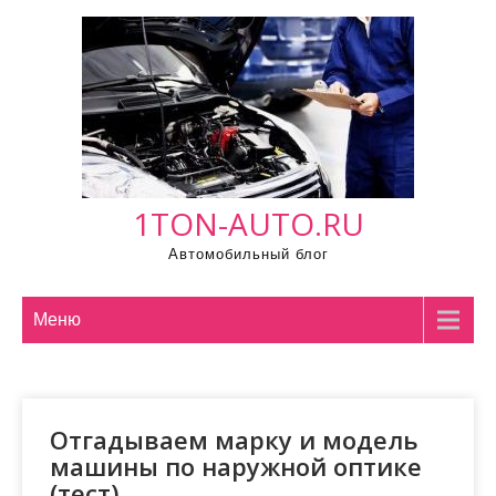
П
р
о
м
о
т
а
1TON-AUTO.RU
т
ь
Автомобильный блог
к
с
Меню
о
д
е
р
Отгадываем марку и модель
ж
машины по наружной оптике
и
(тест)