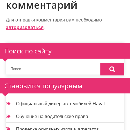
и
комментарий
г
а
Для отправки комментария вам необходимо
авторизоваться
.
ц
и
Поиск по сайту
я
п
о
Становится популярным
з
а
Официальный дилер автомобилей Haval
п
и
Обучение на водительские права
Проверка основных узлов и агрегатов