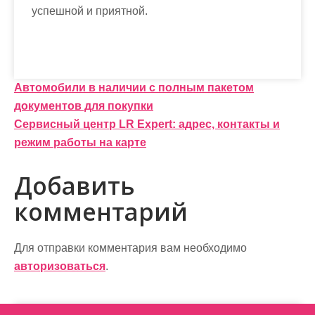
успешной и приятной.
Н
Автомобили в наличии с полным пакетом
документов для покупки
а
Сервисный центр LR Expert: адрес, контакты и
в
режим работы на карте
и
Добавить
г
комментарий
а
ц
Для отправки комментария вам необходимо
и
авторизоваться
.
я